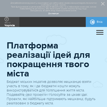
Для забезпечення зручності у користуванні цим сайтом деякі сервіси використовують технологічні
особливості, а саме - cookie.
Таке функціональне рішення дозволить вам не вводити одну і ту ж інформацію кожен раз, коли ви
повертаєтесь на цю сторінку, або переходите з однієї сторінки на іншу тощо.
Залишаючись, ви даєте згоду на використання cookie.
Докладніше
Вхід
Місто
Чортків
ПРО ПРОЄКТ
Платформа
ДОПОМОГА
ЗАГАЛЬНА ІНФОРМАЦІЯ
СТАТИСТИКА
РЕАЛІЗОВАНІ ПРОЄКТИ
реалізації ідей для
КОНТАКТИ
ПРАВИЛА УЧАСТІ
НОРМАТИВНО-ПРАВОВА БАЗА
БЛАНКИ ДЛЯ ЗАВАНТАЖЕННЯ
ІНСТРУКЦІЇ
покращення твого
міста
Бюджет міських ініціатив дозволяє мешканцю взяти
участь в тому, як і де бюджетні кошти можуть
використовуватися для поліпшення життя міста.
Подавайте свої проекти і голосуйте за цікаві ідеї.
Проекти, які найбільше підтримають мешканці, будуть
реалізовані з бюджету мiста.