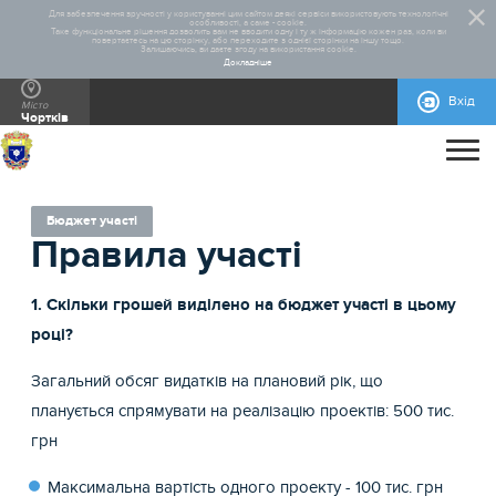
Для забезпечення зручності у користуванні цим сайтом деякі сервіси використовують технологічні
особливості, а саме - cookie.
Таке функціональне рішення дозволить вам не вводити одну і ту ж інформацію кожен раз, коли ви
повертаєтесь на цю сторінку, або переходите з однієї сторінки на іншу тощо.
Залишаючись, ви даєте згоду на використання cookie.
Докладніше
Вхід
Місто
Чортків
ПРО ПРОЄКТ
ДОПОМОГА
ЗАГАЛЬНА ІНФОРМАЦІЯ
СТАТИСТИКА
РЕАЛІЗОВАНІ ПРОЄКТИ
Бюджет участі
Правила участі
КОНТАКТИ
ПРАВИЛА УЧАСТІ
НОРМАТИВНО-ПРАВОВА БАЗА
БЛАНКИ ДЛЯ ЗАВАНТАЖЕННЯ
ІНСТРУКЦІЇ
1. Скільки грошей виділено на бюджет участі в цьому
році?
Загальний обсяг видатків на плановий рік, що
планується спрямувати на реалізацію проектів: 500 тис.
грн
Максимальна вартість одного проекту - 100 тис. грн