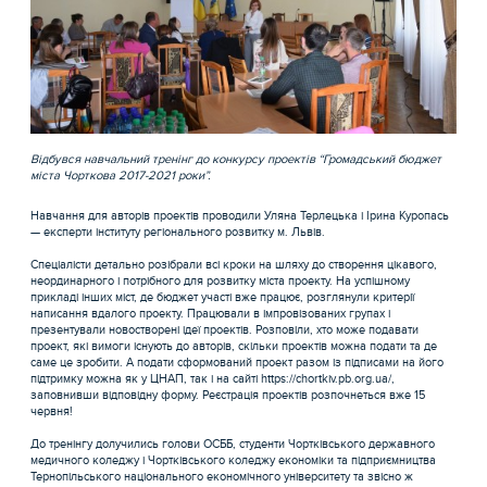
Відбувся навчальний тренінг до конкурсу проектів “Громадський бюджет
міста Чорткова 2017-2021 роки”.
Навчання для авторів проектів проводили Уляна Терлецька і Ірина Куропась
— експерти інституту регіонального розвитку м. Львів.
Спеціалісти детально розібрали всі кроки на шляху до створення цікавого,
неординарного і потрібного для розвитку міста проекту. На успішному
прикладі інших міст, де бюджет участі вже працює, розглянули критерії
написання вдалого проекту. Працювали в імпровізованих групах і
презентували новостворені ідеї проектів. Розповіли, хто може подавати
проект, які вимоги існують до авторів, скільки проектів можна подати та де
саме це зробити. А подати сформований проект разом із підписами на його
підтримку можна як у ЦНАП, так і на сайті https://chortkiv.pb.org.ua/,
заповнивши відповідну форму. Реєстрація проектів розпочнеться вже 15
червня!
До тренінгу долучились голови ОСББ, студенти Чортківського державного
медичного коледжу і Чортківського коледжу економіки та підприємництва
Тернопільського національного економічного університету та звісно ж